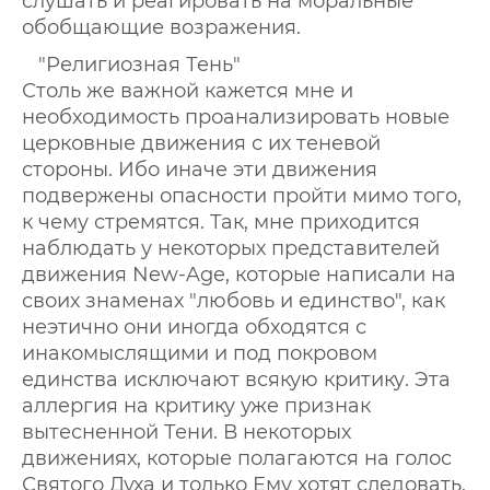
слушать и реагировать на моральные
обобщающие возражения.
"Религиозная Тень"
Столь же важной кажется мне и
необходимость проанализировать новые
церковные движения с их теневой
стороны. Ибо иначе эти движения
подвержены опасности пройти мимо того,
к чему стремятся. Так, мне приходится
наблюдать у некоторых представителей
движения New-Age, которые написали на
своих знаменах "любовь и единство", как
неэтично они иногда обходятся с
инакомыслящими и под покровом
единства исключают всякую критику. Эта
аллергия на критику уже признак
вытесненной Тени. В некоторых
движениях, которые полагаются на голос
Святого Духа и только Ему хотят следовать,